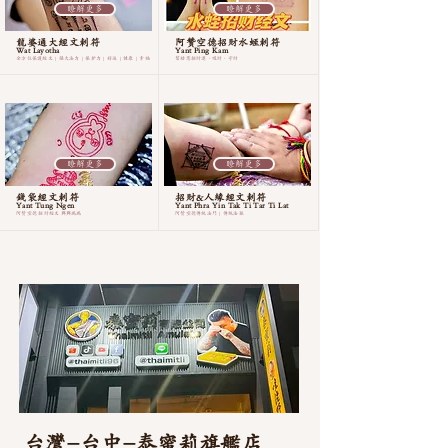
瞭解更多
瞭解更多
龍婆通大經文刺符
阿贊空德招財水蛭刺符
Wat Layotha
Yant Ping Kam
全方位保護經文 | 强大法力 | 保护力 | 好运 | 健康 | 幸福
幫助您招財運、吸財、守財
瞭解更多
瞭解更多
錢袋經文刺符
招財&人緣經文刺符
Yant Tung Ngen
Yant Phra Yin Tak Ti Tar Ti Lat
阿贊空德 招財經文 興興瑞瑞
阿贊空德傳統法門 | 傳統法脈
台灣-台中-泰蜜莉旗艦店