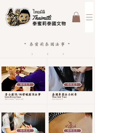
" 泰蜜莉泰國法事 "
1
2
3
瞭解更多
瞭解更多
魯士灌頂/帕劈蠟灌頂法事
泰國專業法力刺青
Lersi Krop Sian
Thai Sak Yant
健康方面病痛，推薦此法事
具法力經文刺符
瞭解更多
瞭解更多