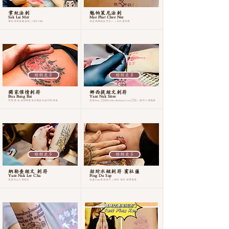
掌紋法刺
魅帕策尼法刺
Sak Lai Mer
Mae Phat Chee Nee
獨家改命泰國法刺 | NIYOM
龍普郭傳授法門之一 | 主打異性緣
瞭解更多
瞭解更多
獨家催情刺符
娜西提經文刺符
Bua Bang Bai
Yant Nak Sitee
阿贊佑, 龍普郭師傅首位傳授此法門的徒弟
龍普Pun 🇹🇭Wat Mai Kathum Lom🇹🇭 | 提升人緣魅塔
瞭解更多
瞭解更多
納勒查經文 刺符
招財水蛭刺符 賓杜薩
Yant Nak Ler Cha
Ping Du Sap
龍普Pun人緣經文
龍婆Dam傳授法門 | 招財 吸財 助事業運