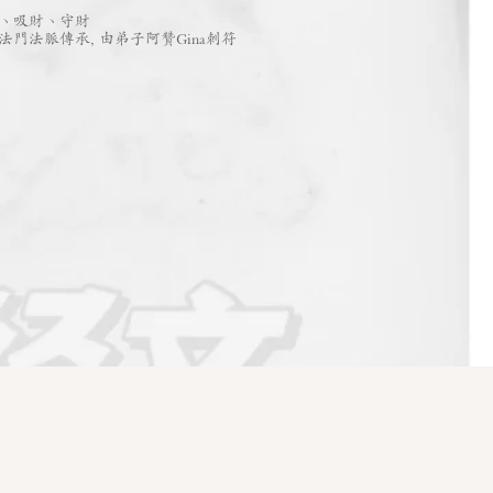
、吸財、守財
門法脈傳承, 由弟子阿贊Gina刺符