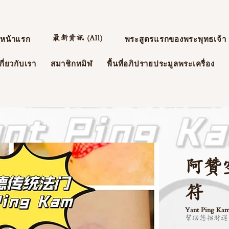
最新資訊 (All)
หน้าแรก
พระสูตรแรกของพระพุทธเจ้า
กี่ยวกับเรา
สมาชิกทมิฬ
พื้นที่อภิปรายประมูลพระเครื่อง
阿贊
符
Yant Ping Ka
幫助您招財運