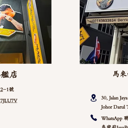
旗艦店
馬來
2
-1號
30, Jalan Ja
/87JLU7V
Johor Darul 
WhatsApp 
泰蜜莉JayaPu