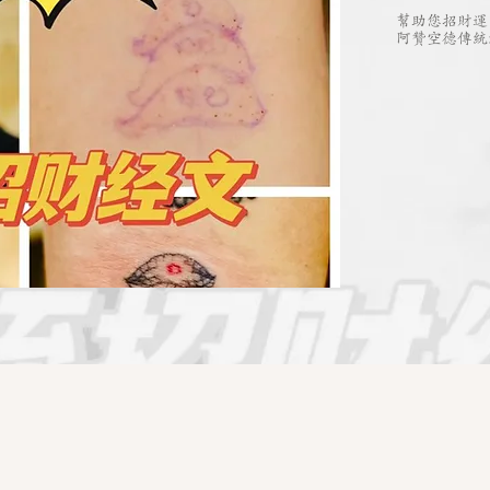
幫助您招財運
阿贊空德傳統法