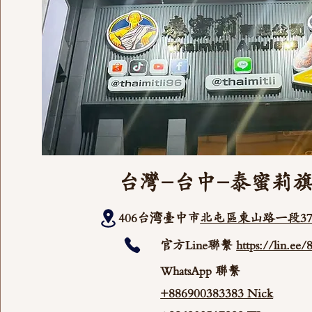
台灣-台中-泰蜜莉
406台湾臺中市
北屯區東山路一段37
官方Line聯繫
https://lin.ee
WhatsApp 聯繫
+886900383383 Nick