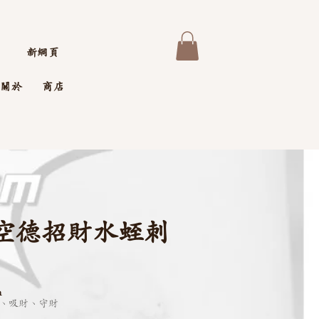
新網頁
關於
商店
空德招財水蛭刺
m
、吸財、守財