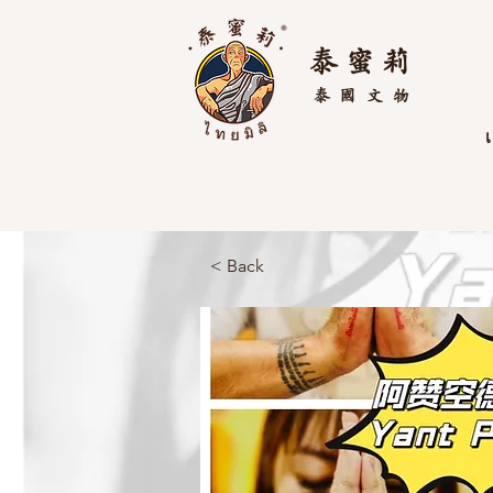
泰 蜜 莉
泰國
文物
เ
< Back