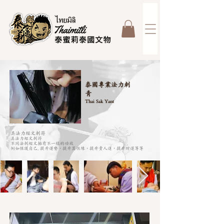
泰國專業法力刺
青
Thai Sak Yant
具法力經文刺符
具法力經文刺符
不同法刺經文擁有不一樣的功效
例如保護自己, 提升運勢，提升異性緣，提升貴人運，提升財運等等