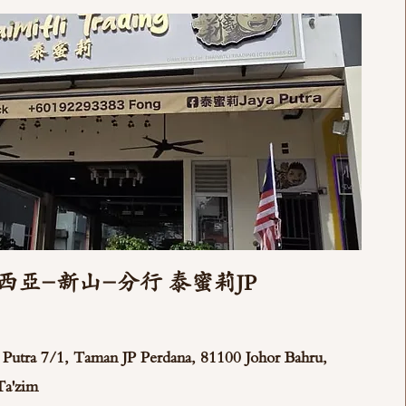
西亞-新山-分行 泰蜜莉JP
ya Putra 7/1, Taman JP Perdana, 81100 Johor Bahru,
Ta'zim