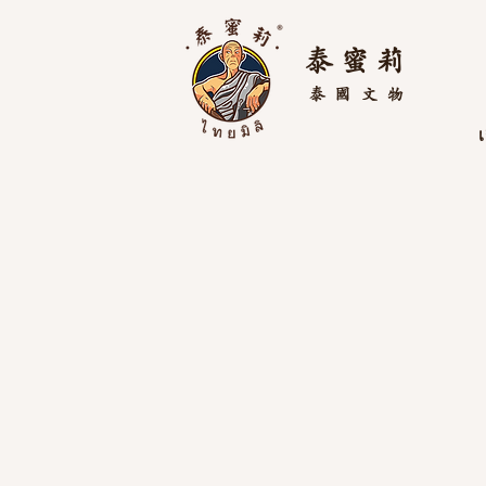
泰 蜜 莉
泰國
文物
เ