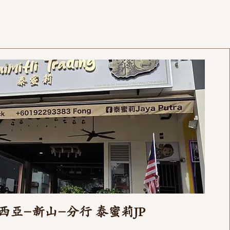
西亞-新山-分行 泰蜜莉JP