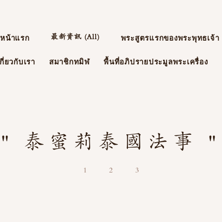
最新資訊 (All)
หน้าแรก
พระสูตรแรกของพระพุทธเจ้า
กี่ยวกับเรา
สมาชิกทมิฬ
พื้นที่อภิปรายประมูลพระเครื่อง
" 泰蜜莉泰國法事 "
1
2
3