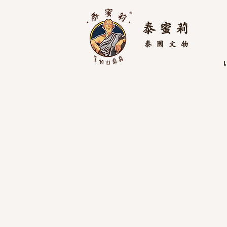
泰 蜜 莉
泰國
文物
เ