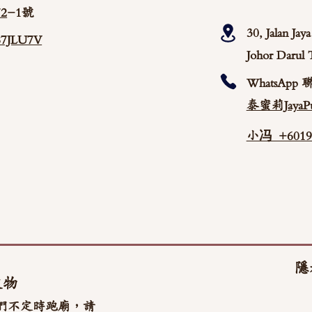
2
-1號
30, Jalan Ja
/87JLU7V
Johor Darul 
WhatsApp 
泰蜜莉JayaPu
小冯 +60192
隱
文物
們不定時跑廟，請