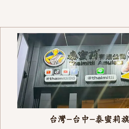
台灣-台中-泰蜜莉