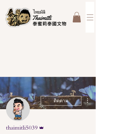
ขั้นตอนดำเนินการอื่นๆ
ติดตาม
ผู้ดูแลระบบ
thaimitli5039