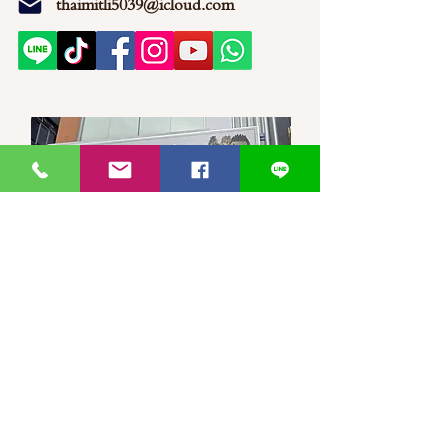
thaimitli5039@icloud.com
馬來西亞-新山-分行 泰蜜莉JP
30, Jalan Jaya Putra 7/1, Taman
JP Perdana, 81100 Johor Bahru,
Johor Darul Ta'zim