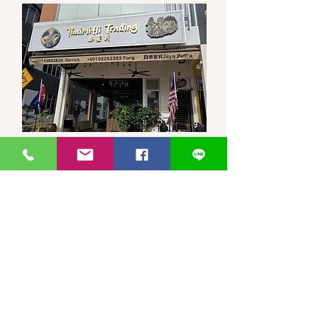
馬來西亞-新山-分行 泰蜜莉JP
30, Jalan Jaya Putra 7/1, Taman
JP Perdana, 81100 Johor Bahru,
Johor Darul Ta'zim
WhatsApp 聯繫
泰蜜莉JayaPutra +60143833834
小冯 +60192293383