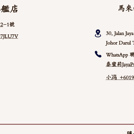
旗艦店
馬來
2
-1號
30, Jalan Ja
/87JLU7V
Johor Darul 
WhatsApp 
泰蜜莉JayaPu
小冯 +60192