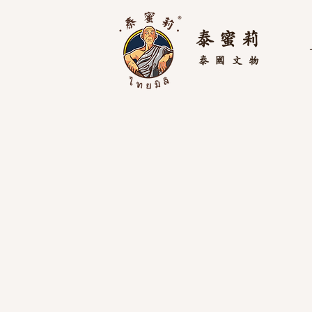
泰 蜜 莉
泰國
文物