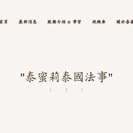
首頁
最新消息
服務介紹 & 學習
視頻庫
關於泰
"泰蜜莉泰國法事"
1
2
3