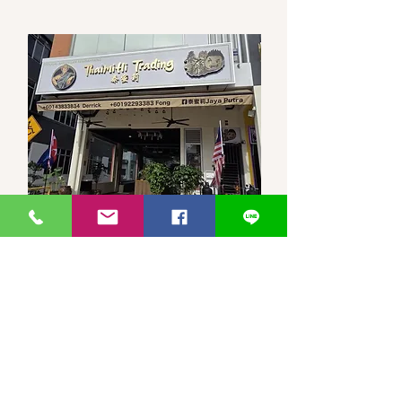
馬來西亞-新山-分行 泰蜜莉JP
30, Jalan Jaya Putra 7/1, Taman
JP Perdana, 81100 Johor Bahru,
Johor Darul Ta'zim
WhatsApp 聯繫
泰蜜莉JayaPutra +60143833834