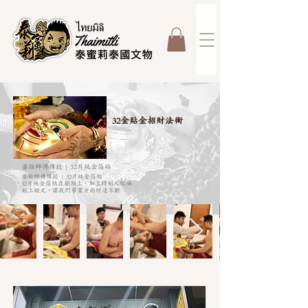
32金貼金招財法術
婆倫師傅傳授 | 32片純金箔貼
婆倫師傅傳授 | 32片純金箔貼
32片純金箔貼在額頭上，加上特制人緣油
刻上經文，讓我們事業方面財運不斷