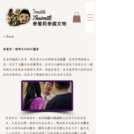
< Back
泰蜜莉：佛牌文化的引领者
泰蜜莉创办人豪哥，对泰国文化和佛教深感热爱。泰国作为佛教大
国，吸引了无数信徒前来寻道。豪哥自15岁起就着迷于泰国文化，积
极探究并收藏各类佛牌与圣物。透过泰蜜莉，他不仅帮助人们找到合
适的宗教物品，更致力于传播泰国文化的美好与善良。
豪哥坦言，他性格直率，看到问题或错误时总会忍不住发表意
见。尤其在台湾，佛牌文化尚未深入，导致许多收藏者和消费者
缺乏正确的知识和观念，师傅与卖方的素质也参差不齐，这引发
了一些冲突。但正是这些争议，让他的专业知识和经验广泛传