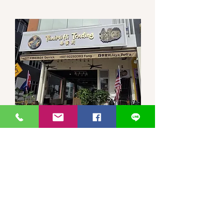
馬來西亞-新山-分行 泰蜜莉JP
30, Jalan Jaya Putra 7/1, Taman
JP Perdana, 81100 Johor Bahru,
Johor Darul Ta'zim
WhatsApp 聯繫
泰蜜莉JayaPutra +60143833834