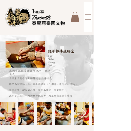
龍普郭傳授貼金
Tap
Nalai
Pheng
Luk
泰國東北龍普郭大師傳授 | 升運
儀式
泰國東北龍普郭大師傳授 | 升運儀式
師父為信徒貼上每一片金箔在臉上千都會一邊念經一邊貼上
提升運勢、增加好人緣、提升工作運、事業順利、
減少小人是非、增加口才說服力，增進生意運銷售業績