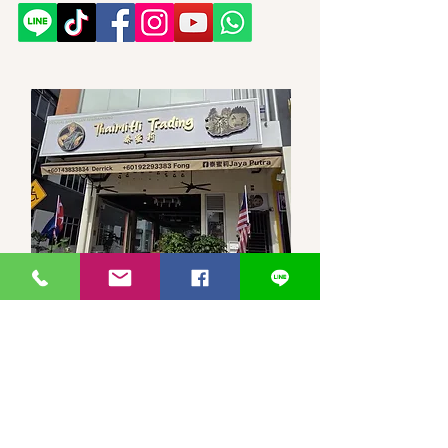
馬來西亞-新山-分行 泰蜜莉JP
30, Jalan Jaya Putra 7/1, Taman
JP Perdana, 81100 Johor Bahru,
Johor Darul Ta'zim