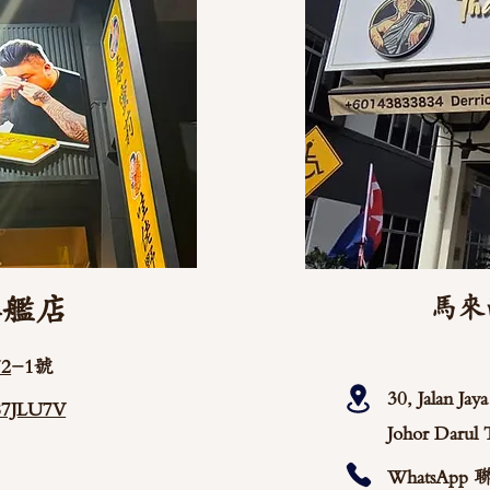
旗艦店
馬來
2
-1號
30, Jalan Ja
/87JLU7V
Johor Darul 
WhatsApp 