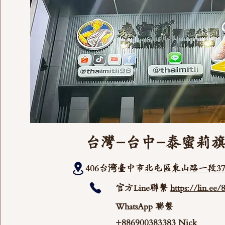
台灣-台中-泰蜜莉
406台湾臺中市
北屯區東山路一段37
官方Line聯繫
https://lin.ee
WhatsApp 聯繫
+886900383383 Nick