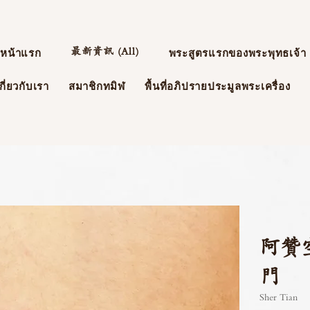
最新資訊 (All)
หน้าแรก
พระสูตรแรกของพระพุทธเจ้า
กี่ยวกับเรา
สมาชิกทมิฬ
พื้นที่อภิปรายประมูลพระเครื่อง
阿贊
門
Sher Tian