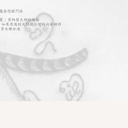
屬舍思敏門派
業 | 有帕嬰天神的保佑
, 如果有遇到大問題，可以向舍田許
,男女都合適