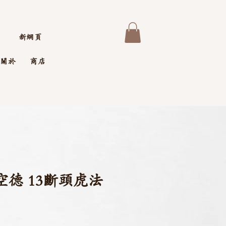
新網頁
關於
商店
空德 13斷頭虎法