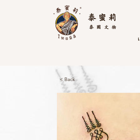
泰 蜜 莉
泰國
文物
เ
< Back