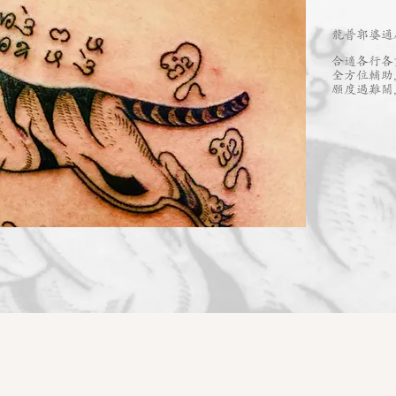
龍普郭婆通
合適各行各
全方位輔助
願度過難關