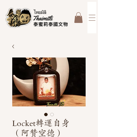
Locket轉運自身
（阿贊空德）