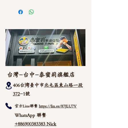
如需直接截圖私訊官方line @thaimitli
台灣-台中-泰蜜莉旗艦店
406台湾臺中市
北屯區東山路一段
372
-1號
官方Line聯繫
https://lin.ee/87JLU7V
WhatsApp 聯繫
+886900383383
Nick