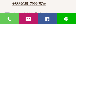
+886903517999 Wen
thaimitli5039@icloud.com
馬來西亞-新山-分行 泰蜜莉JP
30, Jalan Jaya Putra 7/1, Taman