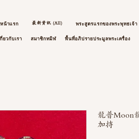
最新資訊 (All)
หน้าแรก
พระสูตรแรกของพระพุทธเจ้า
กี่ยวกับเรา
สมาชิกทมิฬ
พื้นที่อภิปรายประมูลพระเครื่อง
龍普Moon
加持