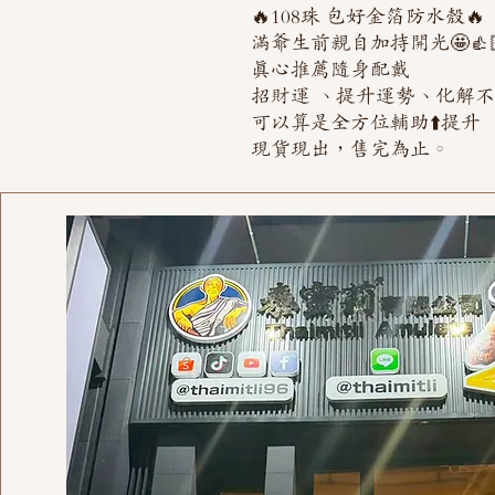
🔥108珠 包好金箔防水殼🔥
滿爺生前親自加持開光🤩👍🏻
真心推薦隨身配戴
招財運 、提升運勢、化解
可以算是全方位輔助⬆️提升
現貨現出，售完為止。