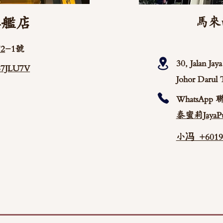
旗艦店
馬來
2
-1號
30, Jalan Ja
/87JLU7V
Johor Darul 
WhatsApp 
泰蜜莉JayaPu
小冯 +60192