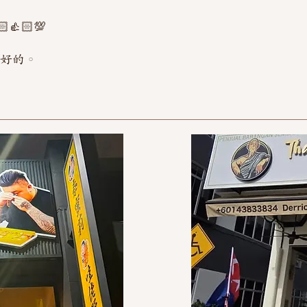
👍🏻💯
不好的。