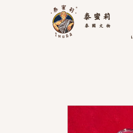
泰 蜜 莉
泰國
文物
เ