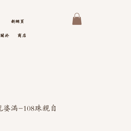
新網頁
關於
商店
龍婆滿-108珠親自