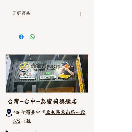
了解商品
如需直接截圖私訊官方line @thaimitli
台灣-台中-泰蜜莉旗艦店
406台湾臺中市
北屯區東山路一段
372
-1號