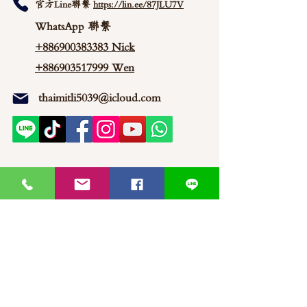
官方Line聯繫
https://lin.ee/87JLU7V
WhatsApp 聯繫
+886900383383
Nick
+886903517999 Wen
thaimitli5039@icloud.com