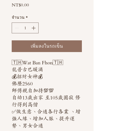
NT$0.00
ราคา
จำนวน
*
เพิ่มลงในรถเข็น
🇹🇭Wat Ban Fhon🇹🇭
龍普古巴暖滴
💰招財女神💰
佛歷2560
師傅親自加持💯💯
自幼13歲出家 至105歲圓寂 修
行得到高僧
✅做生意、合適各行各業 、增
強人緣、增加人脈、提升運
勢、男女合適