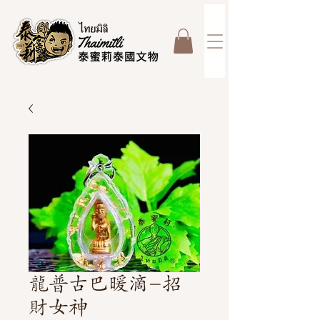
龍普古巴暖滴-招
財女神