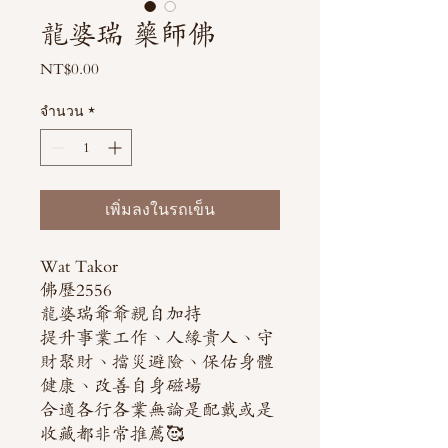
龍婆瑞 藥師佛
NT$0.00
ราคา
จำนวน
*
เพิ่มลงในรถเข็น
Wat Takor
佛歷2556
龍婆瑞爺爺親自加持
提升事業工作、人緣貴人、守
財聚財、擋災避險、保佑身體
健康、改善自身磁場
合適各行各業無論是配戴或是
收藏都非常推薦🥰