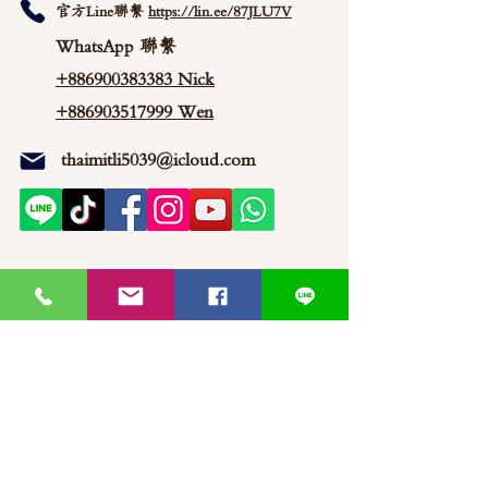
官方Line聯繫
https://lin.ee/87JLU7V
WhatsApp 聯繫
+886900383383
Nick
+886903517999 Wen
thaimitli5039@icloud.com