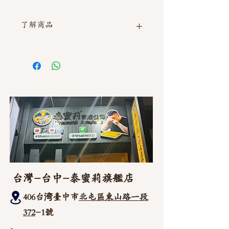
了解商品
如需直接截圖私訊官方line @thaimitli
台灣-台中-泰蜜莉旗艦店
406台湾臺中市
北屯區東山路一段
372
-1號