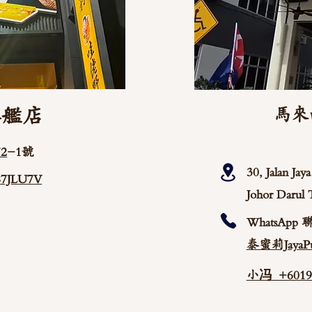
旗艦店
馬來
2
-1號
30, Jalan Ja
/87JLU7V
Johor Darul 
WhatsApp 
泰蜜莉JayaPu
小冯 +60192