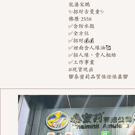
龍婆宋鵬
✨招財古曼童✨
佛歷 2558
✅含防水殼
✅全方位
✅招財💰💰
✅裡面含人緣油🥰
✅招人緣，貴人相助
✅工作事業
#現貨現出
💯泰蜜莉品質保證保真💯