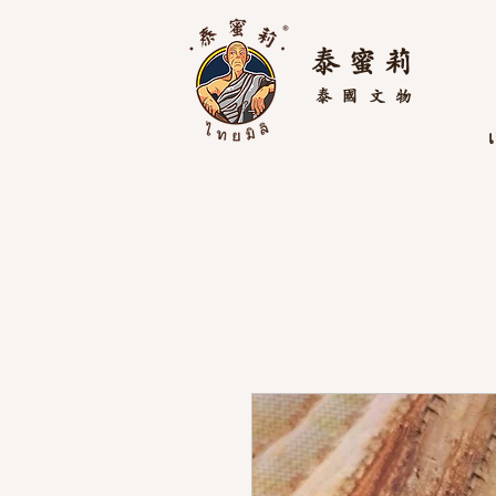
泰 蜜 莉
泰國
文物
เ