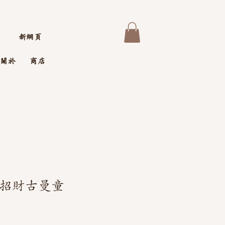
新網頁
關於
商店
✨招財古曼童