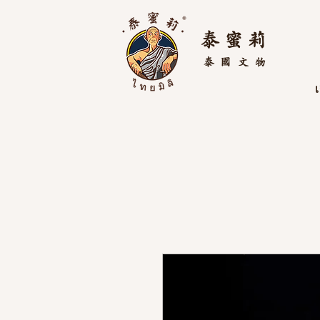
泰 蜜 莉
泰國
文物
เ