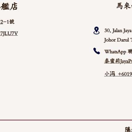
旗艦店
馬來
2
-1號
30, Jalan Ja
/87JLU7V
Johor Darul 
WhatsApp 
泰蜜莉JayaPu
小冯 +60192
隱