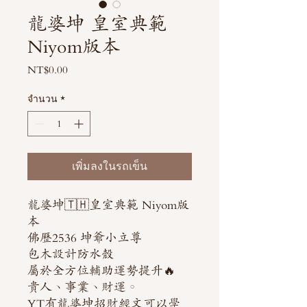
龍婆坤 皇室典範
Niyom版本
NT$0.00
ราคา
จำนวน
*
เพิ่มลงในรถเข็น
龍婆坤🇹🇭皇室典範 Niyom版
本
佛歷2536 坤爺小立尊
包木設計防水殼
屬於全方位輔助運勢提升🔥
貴人、事業、財運。
YT有龍婆坤招財經文可以學