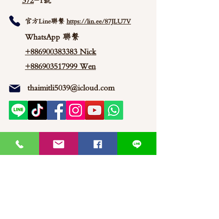
372
-1號
官方Line聯繫
https://lin.ee/87JLU7V
WhatsApp 聯繫
+886900383383
Nick
+886903517999 Wen
thaimitli5039@icloud.com