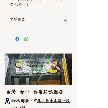
起來唸👍🏻
了解商品
如需直接截圖私訊官方line @thaimitli
台灣-台中-泰蜜莉旗艦店
406台湾臺中市
北屯區東山路一段