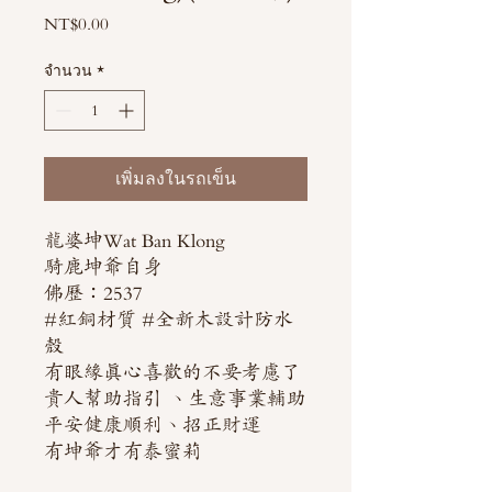
NT$0.00
ราคา
จำนวน
*
เพิ่มลงในรถเข็น
龍婆坤Wat Ban Klong
騎鹿坤爺自身
佛歷：2537
#紅銅材質 #全新木設計防水
殼
有眼緣真心喜歡的不要考慮了
貴人幫助指引 、生意事業輔助
平安健康順利、招正財運
有坤爺才有泰蜜莉