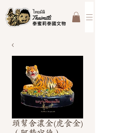
頭幫舍濃金(虎食金)