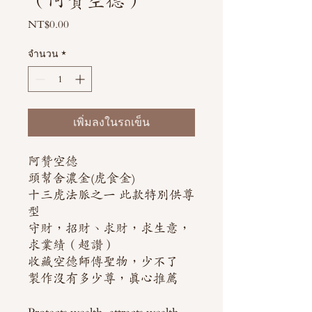
（阿贊空德）
NT$0.00
ราคา
จำนวน
*
เพิ่มลงในรถเข็น
阿贊空德
頭幫舍濃金(虎食金)
十三虎法脈之一 此款特別供尊
型
守財，招財、求財，求生意，
求業績（超讚）
收藏空德師傅聖物，少不了
製作沒有多少尊，真心推薦
Protects wealth, attracts wealth,