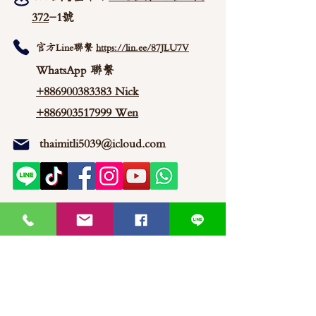
372
-1號
官方Line聯繫
https://lin.ee/87JLU7V
WhatsApp 聯繫
+886900383383
Nick
+886903517999 Wen
thaimitli5039@icloud.com