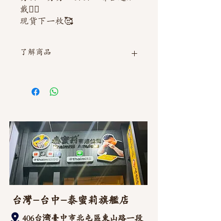
戴👍🏻
現貨下一枚🥰
了解商品
如需直接截圖私訊官方line @thaimitli
台灣-台中-泰蜜莉旗艦店
406台湾臺中市
北屯區東山路一段