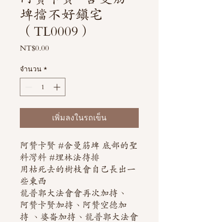
埤擋不好鎮宅
（TL0009）
NT$0.00
ราคา
จำนวน
*
เพิ่มลงในรถเข็น
阿贊卡賢 #舍曼筋埤 底部的聖
料灣料 #埋林法待排
用枯死去的樹枝會自己長出一
些東西
龍普郭大法會會再次加持、
阿贊卡賢加持、阿贊空德加
持 、婆崙加持、龍普郭大法會