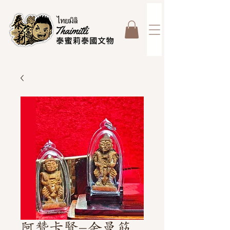
阿贊卡賢-舍曼筋