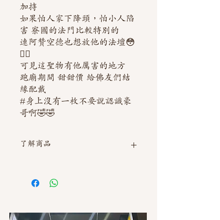
加持
如果怕人家下降頭，怕小人陷
害 寮國的法門比較特別的
連阿贊空德也想放他的法壇😳
👍🏻
可見這聖物有他厲害的地方
跑廟期間 甜甜價 給佛友們結
緣配戴
#身上沒有一枚不要說認識豪
哥啊🤣🤣
了解商品
如需直接截圖私訊官方line @thaimitli