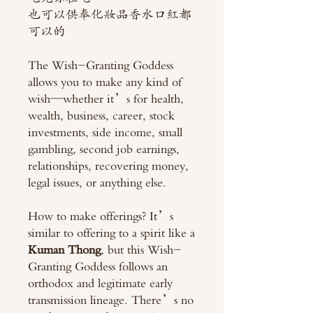
也可以供奉化妝品香水口紅都
可以的
The Wish-Granting Goddess
allows you to make any kind of
wish—whether it’s for health,
wealth, business, career, stock
investments, side income, small
gambling, second job earnings,
relationships, recovering money,
legal issues, or anything else.
How to make offerings? It’s
similar to offering to a spirit like a
Kuman Thong
, but this Wish-
Granting Goddess follows an
orthodox and legitimate early
transmission lineage. There’s no