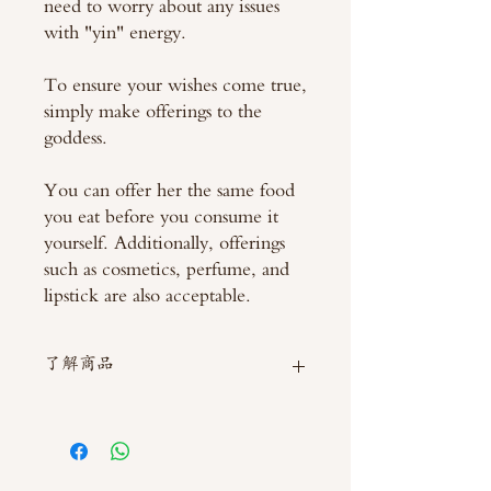
need to worry about any issues
with "yin" energy.
To ensure your wishes come true,
simply make offerings to the
goddess.
You can offer her the same food
you eat before you consume it
yourself. Additionally, offerings
such as cosmetics, perfume, and
lipstick are also acceptable.
了解商品
如需直接截圖私訊官方line @thaimitli