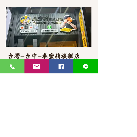
台灣-台中-泰蜜莉旗艦店
406台湾臺中市
北屯區東山路一段
372
-1號
官方Line聯繫
https://lin.ee/87JLU7V
WhatsApp 聯繫
+886900383383
Nick
+886903517999 Wen
thaimitli5039@icloud.com