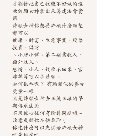
才割捨把自己收藏不好做的這
款許願女神拿出來籌建法會費
用
許願女神你想要許願什麼願望
都可以
健康、財富、生意事業、股票
投資，偏財
、小賭小博、第二副業收入、
額外收入、
感情，小人、錢收不回來、官
非等等可以求請願。
如何供奉呢？ 有點類似供養古
曼童一樣
只是許願女神去正統正派的早
期傳承法脈
不用擔心任何有陰料問題哦～
注意成願你在供奉即可
你吃什麼可以先供給許願女神
吃先你在吃