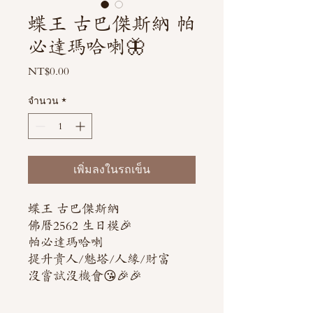
蝶王 古巴傑斯納 帕
必達瑪哈喇🦋
NT$0.00
ราคา
จำนวน
*
เพิ่มลงในรถเข็น
蝶王 古巴傑斯納
佛曆2562 生日模🎉
帕必達瑪哈喇
提升貴人/魅塔/人緣/財富
沒嘗試沒機會😘🎉🎉