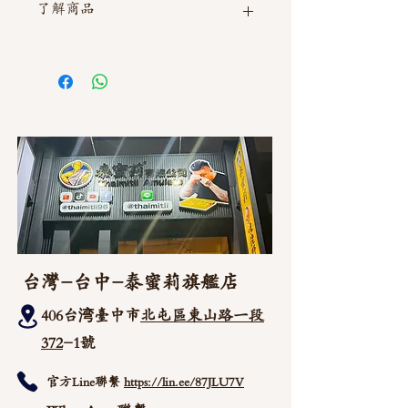
了解商品
如需直接截圖私訊官方line @thaimitli
台灣-台中-泰蜜莉旗艦店
406台湾臺中市
北屯區東山路一段
372
-1號
官方Line聯繫
https://lin.ee/87JLU7V