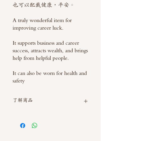
也可以配戴健康，平安。
A truly wonderful item for
improving career luck.
It supports business and career
success, attracts wealth, and brings
help from helpful people.
It can also be worn for health and
safety
了解商品
如需直接截圖私訊官方line @thaimitli