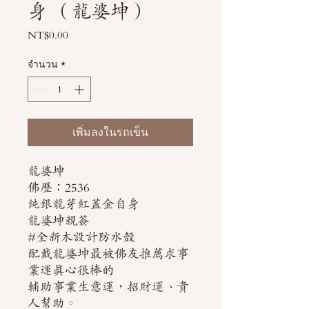
身 （龍婆坤）
NT$0.00
ราคา
จำนวน
*
เพิ่มลงในรถเข็น
龍婆坤
佛歷：2536
純銀龍芽紅蓋金自身
龍婆坤親簽
#全新木設計防水殼
配戴龍婆坤最被佛友推薦求事
業運真心很棒的
輔助事業生意運，招財運、貴
人幫助。