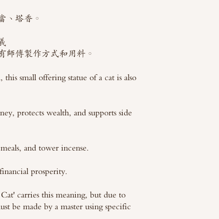
當、塔香。
義
有師傅製作方式和用料。
this small offering statue of a cat is also
oney, protects wealth, and supports side
 meals, and tower incense.
financial prosperity.
Cat' carries this meaning, but due to
must be made by a master using specific