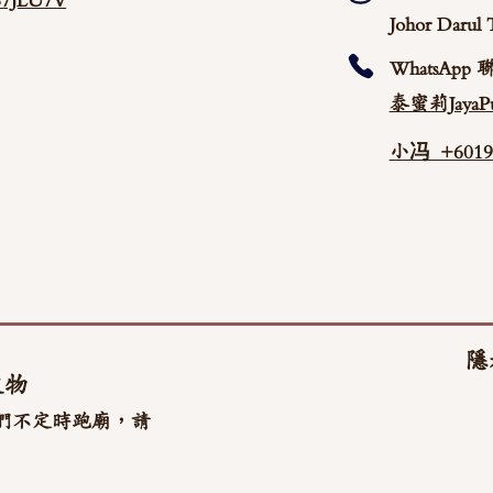
/87JLU7V
Johor Darul 
WhatsApp 
泰蜜莉JayaPu
小冯 +60192
隱
文物
們不定時跑廟，請