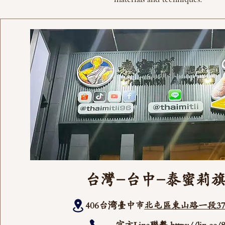
台灣-台中-泰蜜莉
406台湾臺中市
北屯區東山路一段37