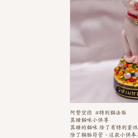
阿贊空德 #特別貓法脈
異瞳貓咪小供尊
異瞳的貓咪 除了有特別靈性
除了貓胎符管、這款小供奉