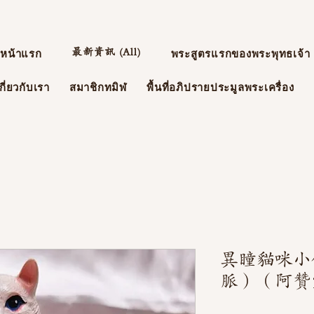
最新資訊 (All)
หน้าแรก
พระสูตรแรกของพระพุทธเจ้า
กี่ยวกับเรา
สมาชิกทมิฬ
พื้นที่อภิปรายประมูลพระเครื่อง
異瞳貓咪小
脈）（阿贊