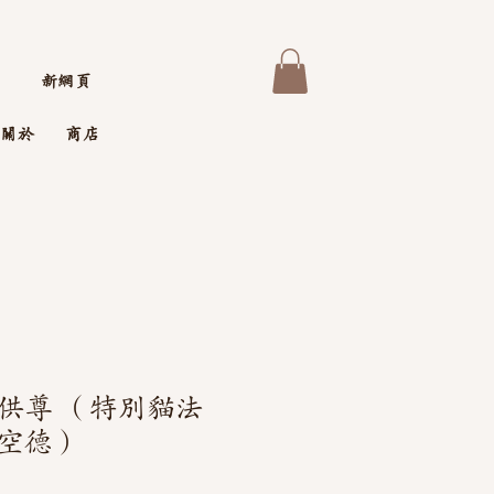
新網頁
關於
商店
供尊 （特別貓法
空德）