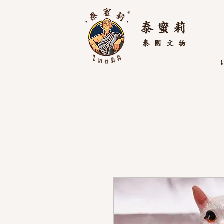
泰 蜜 莉
泰國
文物
เ