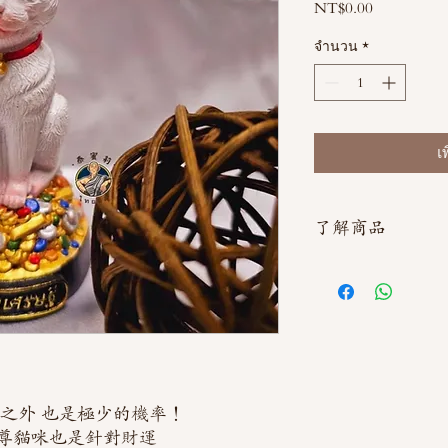
NT$0.00
ราคา
จำนวน
*
เ
了解商品
如需直接截圖私訊官方line
之外 也是極少的機率！
尊貓咪也是針對財運