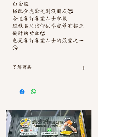
白金殼
搭配金虎爺美到沒朋友🥰
合適各行各業人士配戴
道教名間信仰供奉虎爺有招正
偏財的功效😍
也是各行各業人士的最愛之一
😘
了解商品
如需直接截圖私訊官方line @thaimitli