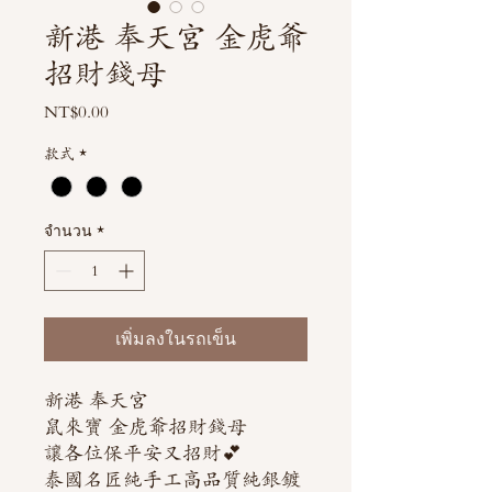
新港 奉天宮 金虎爺
招財錢母
NT$0.00
ราคา
款式
*
จำนวน
*
เพิ่มลงในรถเข็น
新港 奉天宮
鼠來寶 金虎爺招財錢母
讓各位保平安又招財💕
泰國名匠純手工高品質純銀鍍