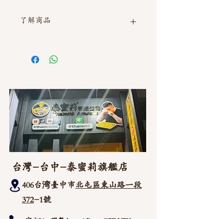
了解商品
如需直接截圖私訊官方line @thaimitli
台灣-台中-泰蜜莉旗艦店
406台湾臺中市
北屯區東山路一段
372
-1號