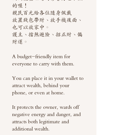
的喔！
親民百元給各位隨身佩戴
放置錢包帶財、放手機後面、
也可以放家中。
護主、擋煞避險、招正財、偏
財運。
A budget-friendly item for
everyone to carry with them.
You can place it in your wallet to
attract wealth, behind your
phone, or even at home.
It protects the owner, wards off
negative energy and danger, and
attracts both legitimate and
additional wealth.