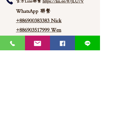
官方Line聯繫
https://lin.ee/87JLU7V
WhatsApp 聯繫
+886900383383
Nick
+886903517999 Wen
thaimitli5039@icloud.com