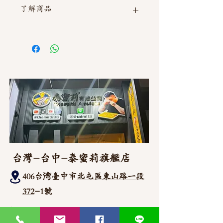
了解商品
如需直接截圖私訊官方line @thaimitli
台灣-台中-泰蜜莉旗艦店
406台湾臺中市
北屯區東山路一段
372
-1號
官方Line聯繫
https://lin.ee/87JLU7V