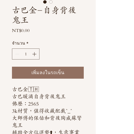
古巴金-自身背後
鬼王
NT$0.00
ราคา
จำนวน
*
เพิ่มลงในรถเข็น
古巴金🇹🇭
古巴暖滴自身背後鬼王
佛歷：2565
3k材質，值得收藏配戴^_^
大師傅的保佑和背後陶威蘇彎
鬼王
輔助全方位運勢⬆️，生意事業