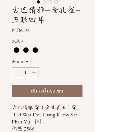
古巴猜雅-金孔雀-
五眼四耳
NT$0.00
ราคา
款式
*
จำนวน
*
เพิ่มลงในรถเข็น
古巴猜雅 🦚（金孔雀王）🦚
🇹🇭Wat Doi Luang Keow Sat
Phan Yu🇹🇭
佛歷 2566