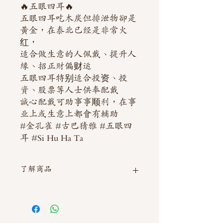
🔥五眼四耳🔥
五眼四耳吃木炭但排泄物卻是
黃金，在泰北已经是非常火
红，
适合做生意的人佩戴、提升人
緣、招正財偏财运
五眼四耳特别适合投资、投
資、股票等人士供奉配戴
誠心配戴可助事事顺利，在事
业上或生意上都會有輔助
#金孔雀 #古巴猜雅 #五眼四
耳 #Si Hu Ha Ta
了解商品
如需直接截圖私訊官方line @thaimitli