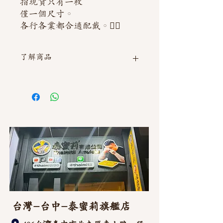
指現貨只有一枚
僅一個尺寸。
各行各業都合適配戴。👍🏻
了解商品
如需直接截圖私訊官方line @thaimitli
台灣-台中-泰蜜莉旗艦店