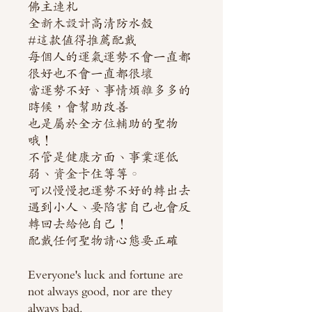
佛主連札
全新木設計高清防水殼
#這款值得推薦配戴
每個人的運氣運勢不會一直都
很好也不會一直都很壞
當運勢不好、事情煩雜多多的
時候，會幫助改善
也是屬於全方位輔助的聖物
哦！
不管是健康方面、事業運低
弱、資金卡住等等。
可以慢慢把運勢不好的轉出去
遇到小人、要陷害自己也會反
轉回去給他自己！
配戴任何聖物請心態要正確
Everyone's luck and fortune are
not always good, nor are they
always bad.