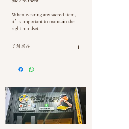
back to them!
When wearing any sacred item,
it’s important to maintain the
right mindset.
了解商品
如需直接截圖私訊官方line @thaimitli