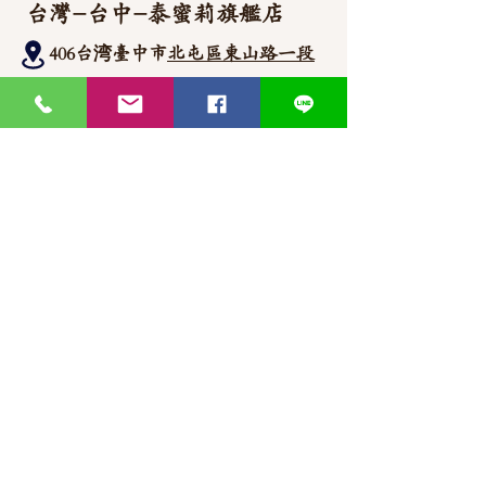
台灣-台中-泰蜜莉旗艦店
406台湾臺中市
北屯區東山路一段
372
-1號
官方Line聯繫
https://lin.ee/87JLU7V
WhatsApp 聯繫
+886900383383
Nick
+886903517999 Wen
thaimitli5039@icloud.com