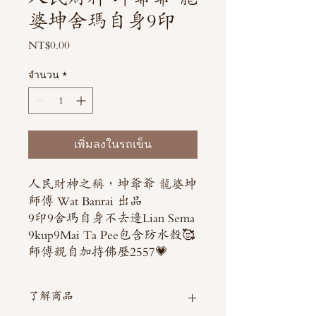
婆坤舍瑪自身9印
NT$0.00
ราคา
จำนวน
*
เพิ่มลงในรถเข็น
人民財神之稱，坤爺爺 龍婆坤
師傅 Wat Banrai 出品
9印9舍瑪自身不去邊Lian Sema
9kup9Mai Ta Pee包含防水殼🥰
師傅親自加持佛歷2557💗
了解商品