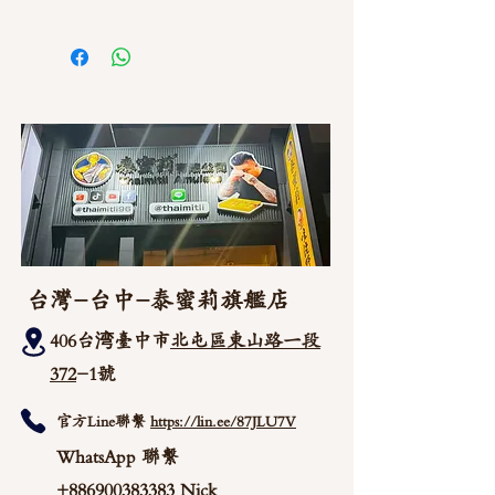
如需直接截圖私訊官方line @thaimitli
台灣-台中-泰蜜莉旗艦店
406台湾臺中市
北屯區東山路一段
372
-1號
官方Line聯繫
https://lin.ee/87JLU7V
WhatsApp 聯繫
+886900383383
Nick