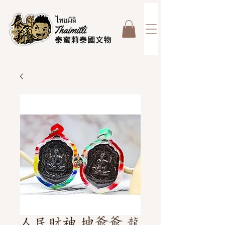
人民財神 坤爺爺 龍