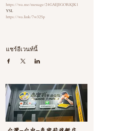
https://wa.me/message/24GAEJIGORKJK1
YSL 
https://wa.link/7w325p
แชร์อีเวนท์นี้
台灣-台中-泰蜜莉旗艦店