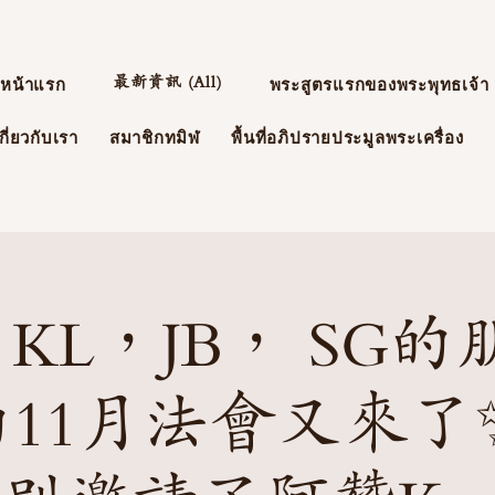
最新資訊 (All)
หน้าแรก
พระสูตรแรกของพระพุทธเจ้า
กี่ยวกับเรา
สมาชิกทมิฬ
พื้นที่อภิปรายประมูลพระเครื่อง
 KL，JB， SG的
11月法會又來了