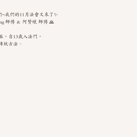
友們~我們的11月法會又來了✨
 師傅 ＆ 阿贊蠟 師傅 🙏
脈，自13歲入法門，
傳統古法。