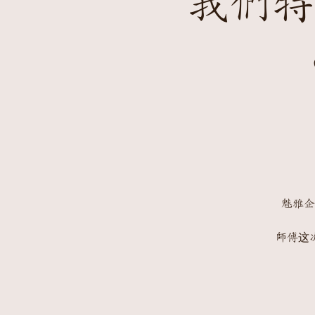
我們特
魅雅企妮
師傅这