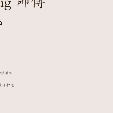
g 師傅

傅的法脈✨
跟保护运