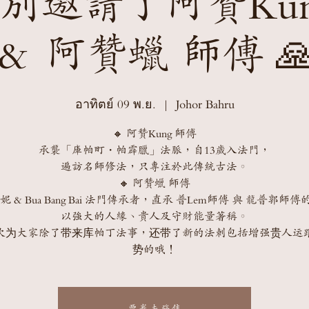
別邀請了阿贊Kun
＆ 阿贊蠟 師傅 
อาทิตย์ 09 พ.ย.
  |  
Johor Bahru
🔸 阿贊Kung 師傅
承襲「庫帕町・帕霹臘」法脈，自13歲入法門，
遍訪名師修法，只專注於此傳統古法。
🔸 阿贊蠟 師傅
 & Bua Bang Bai 法門傳承者，直承 普Lem師傅 與 龍普郭師
以強大的人緣、貴人及守財能量著稱。
次为大家除了带来库帕丁法事，还带了新的法刺包括增强贵人运
势的哦！