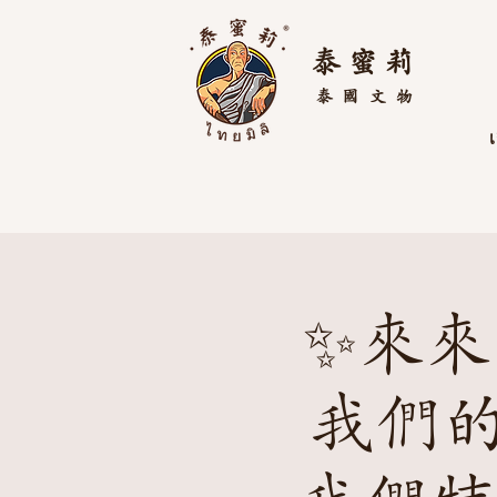
泰 蜜 莉
泰國
文物
เ
✨來來
我們的