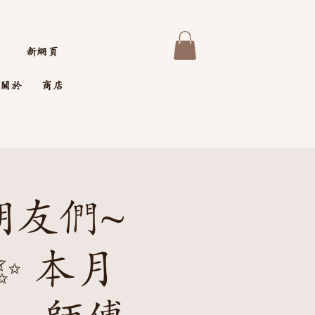
新網頁
關於
商店
朋友們~
✨ 本月