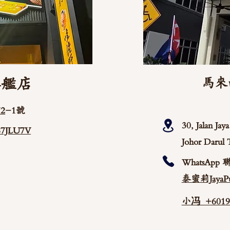
旗艦店
馬來
2
-1號
30, Jalan Ja
/87JLU7V
Johor Darul 
WhatsApp 
泰蜜莉JayaPu
小冯 +60192