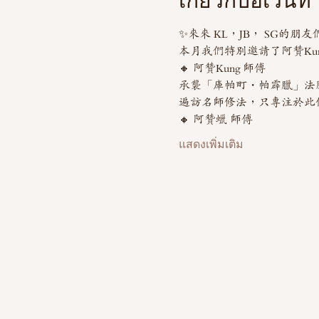
เกี่ยวกับอีเวนท์
✨來來 KL，JB， SG的朋
本月我們特別邀請了阿贊Kung
🔸 阿贊Kung 師傅
承襲「庫帕町・帕霹臘」法
遍訪名師修法，只專注於此
🔸 阿贊蠟 師傅
แสดงเพิ่มเติม