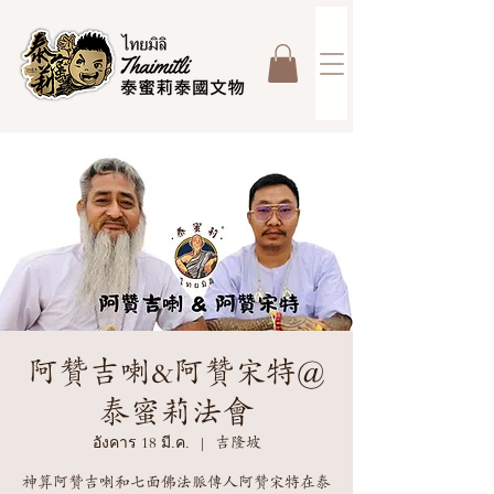
阿贊吉喇&阿贊宋特@
泰蜜莉法會
อังคาร 18 มี.ค.
  |  
吉隆坡
神算阿贊吉喇和七面佛法脈傳人阿贊宋特在泰