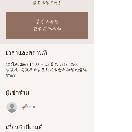
蜜莉與您有約！
票券未發售
查看其他活動
เวลาและสถานที่
18 มี.ค. 2568 14:00 – 23 มี.ค. 2568 18:00
吉隆坡, 马来西亚吉隆坡武吉贾利勒邮政编码:
57000
ผู้เข้าร่วม
ดูทั้งหมด
เกี่ยวกับอีเวนท์