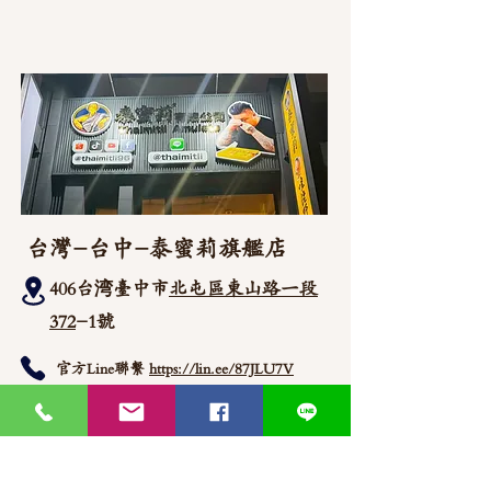
台灣-台中-泰蜜莉旗艦店
406台湾臺中市
北屯區東山路一段
372
-1號
官方Line聯繫
https://lin.ee/87JLU7V
WhatsApp 聯繫
+886900383383
Nick
+886903517999 Wen