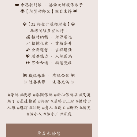
👑 舍思敏門派 · 婆倫大師親傳弟子
🌟【阿贊祐師父】親自主持 🌟
💎【32 招金升運招財法】💎
為您開啟多重加持：
💰 招財納福 · 財源廣進
📈 招攬生意 · 業績高升
🌠 全面運勢 · 吉祥增強
💖 增添魅力 · 人緣圓滿
👫 男女合適 · 福慧雙收
🌺 機緣殊勝 · 有緣必聚 🌺
✨ 隨喜共修 · 法喜充滿 ✨
#豪妹 #搜尋 #泰國佛牌 #新山佛牌店 #茂澳
斯丁 #豪妹推薦 #招財 #運勢 #正財 #偏財 #
人緣 #魅塔 #財運 #貴人 #護主 #避險 #擋災
#防小人 #防小三 #家庭
票券未發售