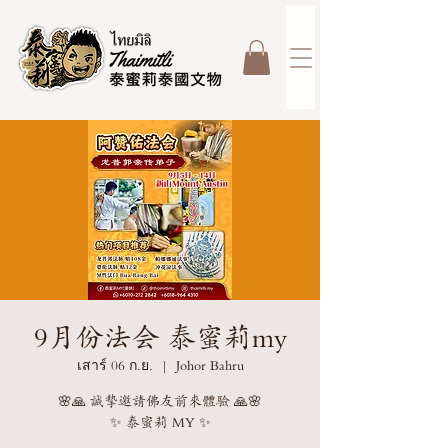
9月份法会 泰蜜莉my
เสาร์ 06 ก.ย.
  |  
Johor Bahru
🌸🙏 誠摯邀請佛友前來體驗 🙏🌸
✨ 泰蜜莉 MY ✨