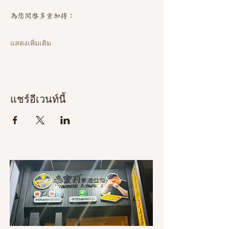
為您開啟多重加持：
แสดงเพิ่มเติม
แชร์อีเวนท์นี้