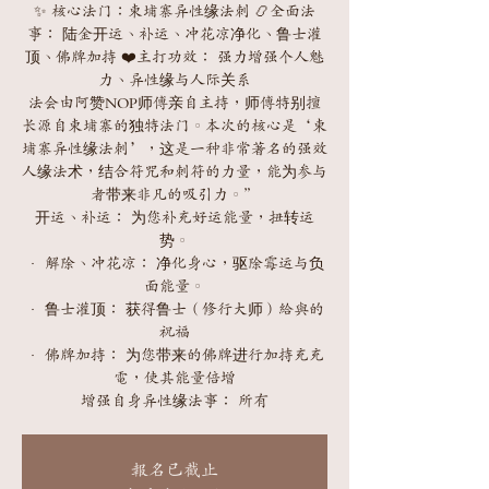
✨ 核心法门：柬埔寨异性缘法刺 📿全面法
事： 陆金开运、补运、冲花凉净化、鲁士灌
顶、佛牌加持 ❤️主打功效： 强力增强个人魅
力、异性缘与人际关系
法会由阿赞NOP师傅亲自主持，师傅特别擅
长源自柬埔寨的独特法门。本次的核心是‘柬
埔寨异性缘法刺’，这是一种非常著名的强效
人缘法术，结合符咒和刺符的力量，能为参与
者带来非凡的吸引力。”
开运、补运： 为您补充好运能量，扭转运
势。
· 解除、冲花凉： 净化身心，驱除霉运与负
面能量。
· 鲁士灌顶： 获得鲁士（修行大师）給與的
祝福
· 佛牌加持： 为您带来的佛牌进行加持充充
電，使其能量倍增
增强自身异性缘法事： 所有
報名已截止