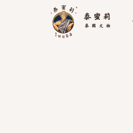
泰 蜜 莉
泰國
文物