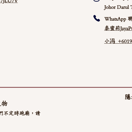
/87JLU7V
Johor Darul 
WhatsApp 
泰蜜莉JayaPu
小冯 +60192
隱
文物
們不定時跑廟，請