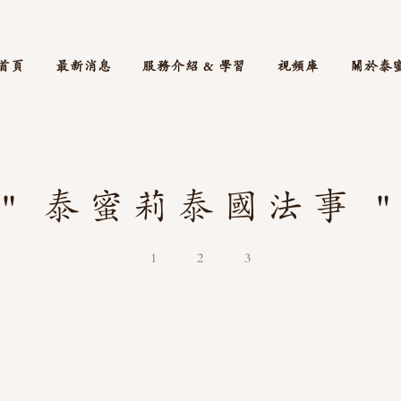
首頁
最新消息
服務介紹 & 學習
視頻庫
關於泰
" 泰蜜莉泰國法事 "
1
2
3