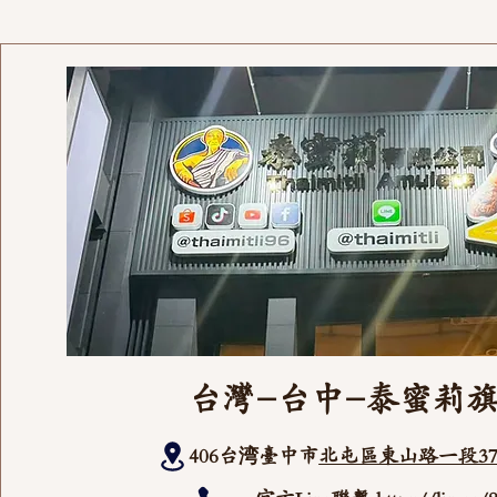
台灣-台中-泰蜜莉
406台湾臺中市
北屯區東山路一段37