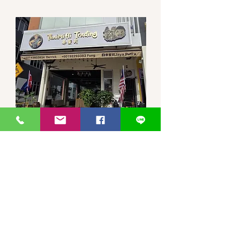
馬來西亞-新山-分行 泰蜜莉JP
30, Jalan Jaya Putra 7/1, Taman
JP Perdana, 81100 Johor Bahru,
Johor Darul Ta'zim
WhatsApp 聯繫
泰蜜莉JayaPutra +60143833834