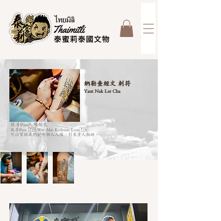
納勒查經文 刺符
Yant Nak Ler Cha
龍普Pun人緣經文
龍普Pun 🇹🇭Wat Mai Kathum Lom🇹🇭
可以幫助我們提升個人人緣、引來貴人相助。