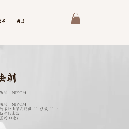
蜜莉
商店
法刺
刺 | NIYOM
刺 | NIYOM
的掌紋上幫我們做‘’修復‘’、
缺少的東西
墨刺(紅色)