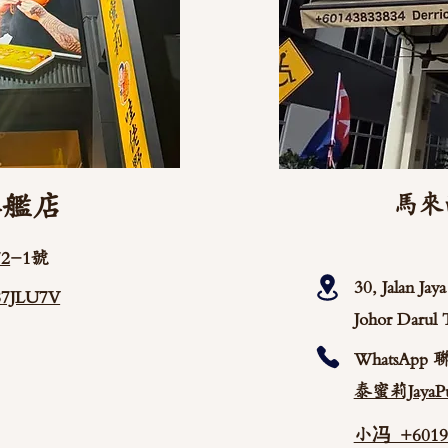
旗艦店
馬來
2
-1號
30, Jalan Ja
/87JLU7V
Johor Darul 
WhatsApp 
泰蜜莉JayaPu
小冯 +60192