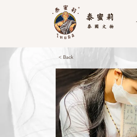
泰 蜜 莉
泰國
文物
< Back