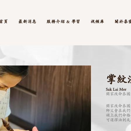
首頁
最新消息
服務介紹 & 學習
視頻庫
關於泰
掌紋
Sak Lai Mer
獨家改命泰國法
獨家改命泰國法
師父會在我們
補上我們命格
可選擇油刺或