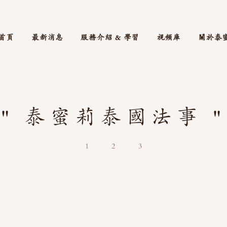
首頁
最新消息
服務介紹 & 學習
視頻庫
關於泰
" 泰蜜莉泰國法事 "
1
2
3