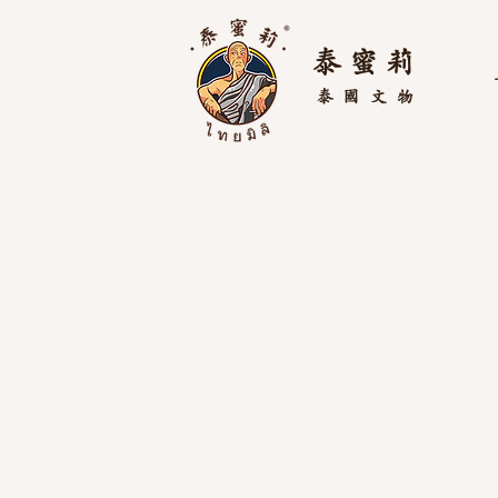
泰 蜜 莉
泰國
文物