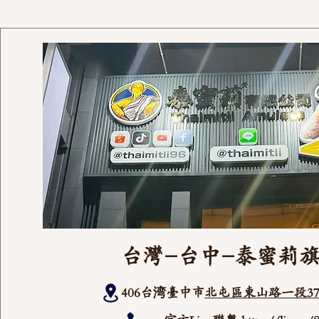
台灣-台中-泰蜜莉
406台湾臺中市
北屯區東山路一段37