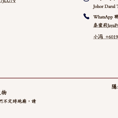
/87JLU7V
Johor Darul 
WhatsApp 
泰蜜莉JayaPu
小冯 +60192
隱
文物
們不定時跑廟，請