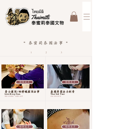
" 泰蜜莉泰國法事 "
1
2
3
瞭解更多
瞭解更多
魯士灌頂/帕劈蠟灌頂法事
泰國專業法力刺青
Lersi Krop Sian
Thai Sak Yant
健康方面病痛，推薦此法事
具法力經文刺符
瞭解更多
瞭解更多