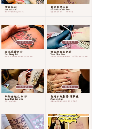
掌紋法刺
魅帕策尼法刺
Sak Lai Mer
Mae Phat Chee Nee
獨家改命泰國法刺 | NIYOM
龍普郭傳授法門之一 | 主打異性緣
瞭解更多
瞭解更多
獨家催情刺符
娜西提經文刺符
Bua Bang Bai
Yant Nak Sitee
阿贊佑, 龍普郭師傅首位傳授此法門的徒弟
龍普Pun 🇹🇭Wat Mai Kathum Lom🇹🇭 | 提升人緣魅塔
瞭解更多
瞭解更多
納勒查經文 刺符
招財水蛭刺符 賓杜薩
Yant Nak Ler Cha
Ping Du Sap
龍普Pun人緣經文
龍婆Dam傳授法門 | 招財 吸財 助事業運