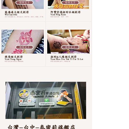
瞭解更多
瞭解更多
龍婆通大經文刺符
阿贊空德招財水蛭刺符
Wat Layotha
Yant Ping Kam
全方位保護經文 | 强大法力 | 保护力 | 好运 | 健康 | 幸福
幫助您招財運、吸財、守財
瞭解更多
瞭解更多
錢袋經文刺符
招財&人緣經文刺符
Yant Tung Ngen
Yant Phra Yin Tak Ti Tar Ti Lat
阿贊空德 招財經文 興興瑞瑞
阿贊空德傳統法門 | 傳統法脈
台灣-台中-泰蜜莉旗艦店