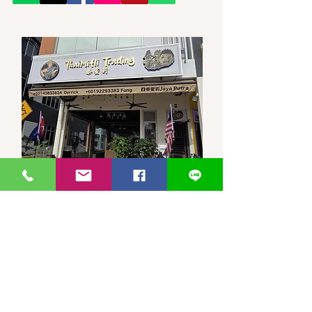
馬來西亞-新山-分行 泰蜜莉JP
30, Jalan Jaya Putra 7/1, Taman
JP Perdana, 81100 Johor Bahru,
Johor Darul Ta'zim
WhatsApp 聯繫
泰蜜莉JayaPutra +60143833834