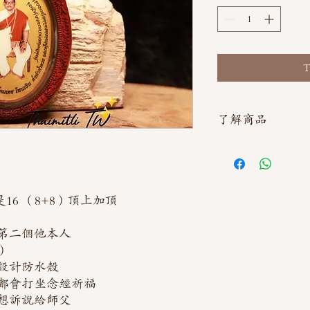
T
了解商品
如需直接截圖私訊官方line
 是16 （8+8）頂上加頂
第二個他本人
）
設計防水殼
都會打坐念經祈福
想訴說給師父