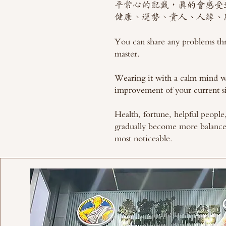
平常心的配戴，真的會感受
健康、運勢、貴人、人緣、
You can share any problems th
master.
Wearing it with a calm mind wil
improvement of your current si
Health, fortune, helpful people,
gradually become more balanced
most noticeable.