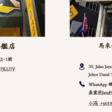
旗艦店
馬來
2
-1號
30, Jalan Ja
/87JLU7V
Johor Darul 
WhatsApp 
泰蜜莉JayaPu
小冯 +60192