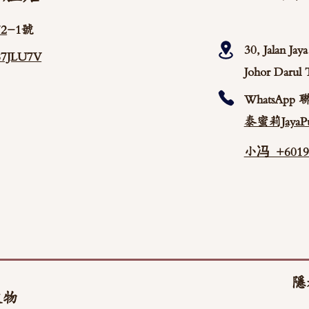
2
-1號
30, Jalan Ja
/87JLU7V
Johor Darul 
WhatsApp 
泰蜜莉JayaPu
小冯 +60192
隱
文物