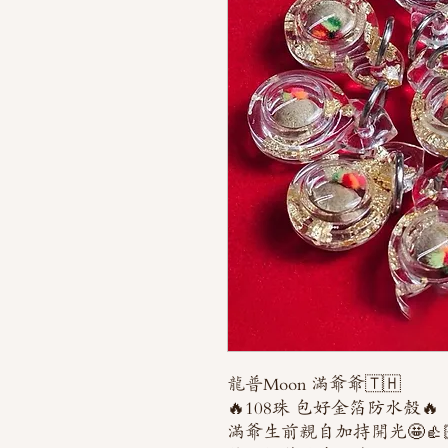
龍普Moon 滿爺爺🇹🇭
🔥108珠 包好金箔防水殼🔥
滿爺生前親自加持開光🤩👍🏻