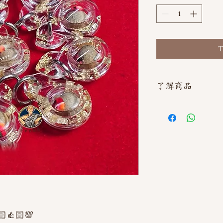
T
了解商品
如需直接截圖私訊官方line
👍🏻💯