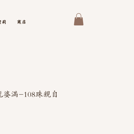
蜜莉
商店
龍婆滿-108珠親自