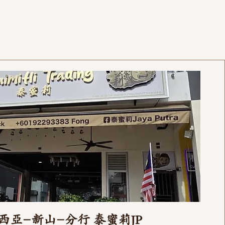
西亞-新山-分行 泰蜜莉JP