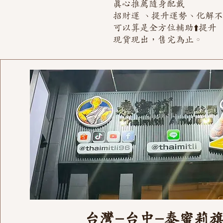
真心推薦隨身配戴
招財運 、提升運勢、化解
可以算是全方位輔助⬆️提升
現貨現出，售完為止。
台灣-台中-泰蜜莉