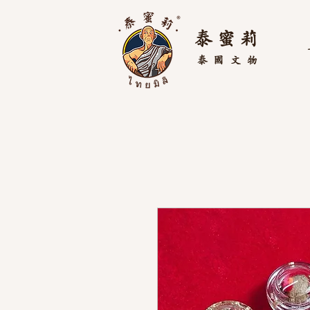
泰 蜜 莉
泰國
文物