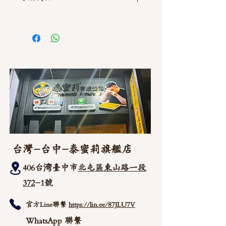
如需直接截圖私訊官方line @thaimitli
台灣-台中-泰蜜莉旗艦店
406台湾臺中市
北屯區東山路一段
372
-1號
官方Line聯繫
https://lin.ee/87JLU7V
WhatsApp 聯繫